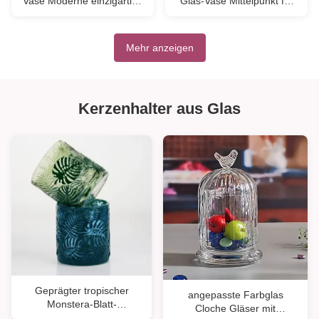
Vase Moderne einzigartige
Glas-Vase Mittelpunkt für
Vase für Tisch Mittelpunkt
die Party
Dekorative Blumen Vasen
für Home Office Hochzeit
Mehr anzeigen
((S Größe)
Kerzenhalter aus Glas
Geprägter tropischer
angepasste Farbglas
Monstera-Blatt-
Cloche Gläser mit
Kerzenhalter aus Glas mit