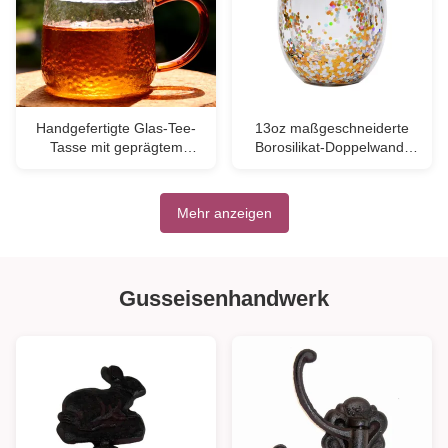
Handgefertigte Glas-Tee-
13oz maßgeschneiderte
Tasse mit geprägtem
Borosilikat-Doppelwand-
Muster Hoch-Borosilikat-
Tumbler Trinkgläser mit
GlasTee-Tasse Tumbler
bunten Glitzer im Inneren
Trinkglas
Mehr anzeigen
Gusseisenhandwerk