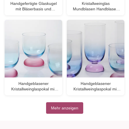
Handgefertigte Glaskugel
Kristallweinglas
mit Bläserbasis und
Mundblasen Handblasen
bleifreiem Kristallglas für
Glas mit Farbverlauf und
ein elegantes Essen
mehrere Größenoptionen
Ideal für Partys und
Geschenke
Handgeblasener
Handgeblasener
Kristallweinglaspokal mit
Kristallweinglaspokal mit
zweifarbiger Gradient-
zweifarbigem Verlauf und
Frostbasis und 300 ml
gefrorener Basis für 400 ml
Kapazität für Weincocktails
Weincocktail und
Mehr anzeigen
und Wohnkultur
Wohnkultur