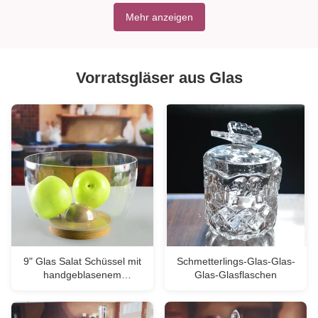
Mehr anzeigen
Vorratsgläser aus Glas
9" Glas Salat Schüssel mit
Schmetterlings-Glas-Glas-
handgeblasenem
Glas-Glasflaschen
Kristallglas und massivem
Holz-Stand mit einem
Spitzenboden, der jedes