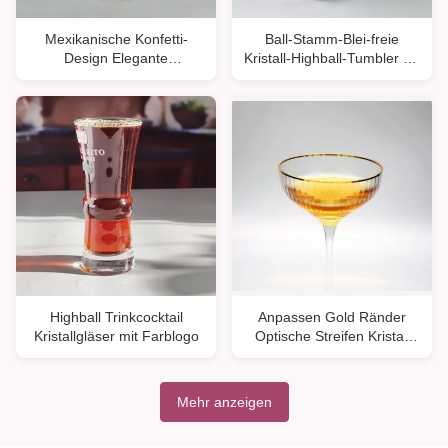
Mexikanische Konfetti-
Ball-Stamm-Blei-freie
Design Elegante
Kristall-Highball-Tumbler für
Wassergläser Luxus
Champagner
Handgeblasener Konfetti-
Cocktails Glasbecher
Romantischer Kurzstamm
Weingläser
Highball Trinkcocktail
Anpassen Gold Ränder
Kristallgläser mit Farblogo
Optische Streifen Kristall
Cocktail-Gläser
Mehr anzeigen