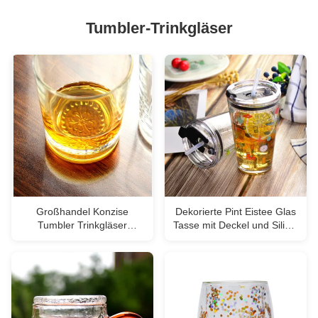
Tumbler-Trinkgläser
Großhandel Konzise
Dekorierte Pint Eistee Glas
Tumbler Trinkgläser
Tasse mit Deckel und Silikat
kundenspezifisch
Stroh Cocktail Tumbler
geprägtes Blumenmuster
Trinkgläser
Doppel Old Fashion
Glasbecher