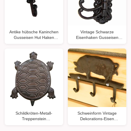
Antike hübsche Kaninchen
Vintage Schwarze
Gusseisen Hut Haken
Eisenhaken Gusseisen
Gusseisen Handwerk
Handwerk für den Eingang
Schildkröten-Metall-
Schweinform Vintage
Treppenstein
Dekorations-Eisen
Gusseisenhandwerk für
Wandhaken für Zuhause
den Garten