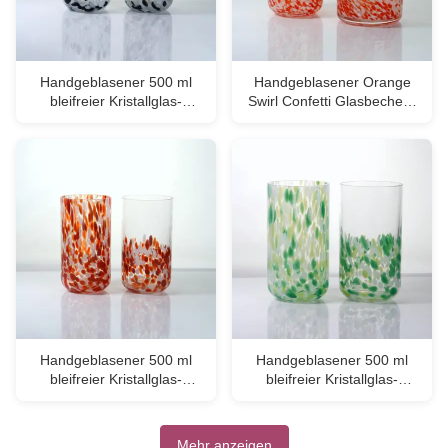
Handgeblasener 500 ml
Handgeblasener Orange
bleifreier Kristallglas-
Swirl Confetti Glasbecher -
Tumbler -
Handwerksglas für Whisky
Handwerkertrinkglas für
und Cocktails
Whisky und Saft
Handgeblasener 500 ml
Handgeblasener 500 ml
bleifreier Kristallglas-
bleifreier Kristallglas-
Tumbler -
Tumbler -
Handwerkertrinkglas für
Handwerkertrinkglas für
Whisky und Saft
Whisky und Saft
Mehr anzeigen