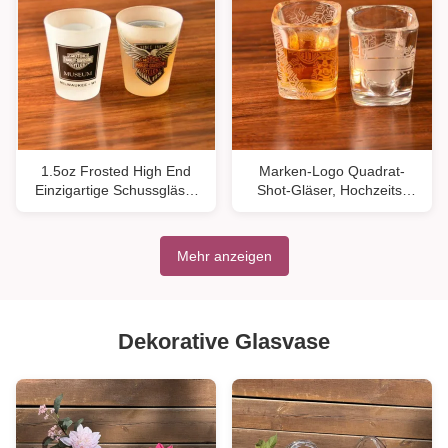
1.5oz Frosted High End
Marken-Logo Quadrat-
Einzigartige Schussgläser
Shot-Gläser, Hochzeits-
für Alkohol
Shot-Gläser zum Trinken
von Spirituosen
Mehr anzeigen
Dekorative Glasvase