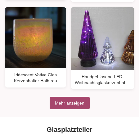
Glockenkuppel Glasdeckel
200 ml Fassungsvermögen
für Kerzenwachs
aus bleifreiem Kristallglas
Iridescent Votive Glas
Handgeblasene LED-
Kerzenhalter Halb rau
Weihnachtsglaskerzenhalter
Sand Oberfläche
Weihnachtsbaummuster
Mehr anzeigen
Glasplatzteller