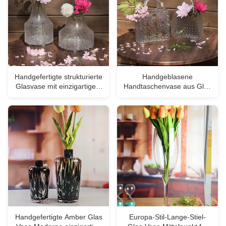
Handgefertigte strukturierte
Handgeblasene
Glasvase mit einzigartigem
Handtaschenvase aus Glas
Trichterdesign für stabile
mit Rautenmuster –
und funktionale
Vielseitige dekorative
Blumendekorationen
Tischmitte für Zuhause und
Hochzeitsdekoration
Handgefertigte Amber Glas
Europa-Stil-Lange-Stiel-