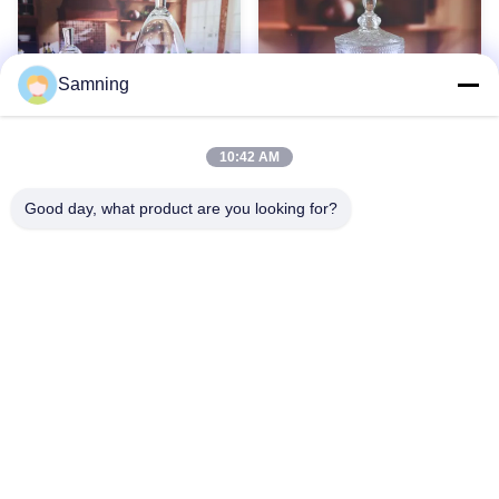
Esserlebnis verbessert
Samning
10:42 AM
Good day, what product are you looking for?
Durchsichtige, bleifreie 21"
Tiefschnitte, 5 Liter
Glaskuppel-Kloche
Glasglas mit Deckel.
Mehr anzeigen
Haus
Produkte
Über Uns
Fabrik-Ausflug
Qualitätskontrolle
Treten Sie Mit Uns In Verbindung
Fordern Sie Ein Zitat