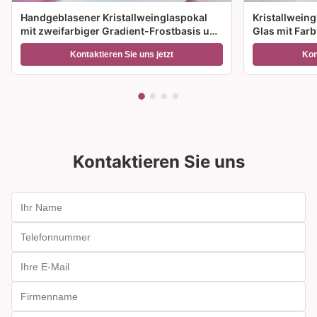
Handgeblasener Kristallweinglaspokal
Kristallwein
mit zweifarbiger Gradient-Frostbasis und
Glas mit Far
300 ml Kapazität für Weincocktails und
Größenoption
Kontaktieren Sie uns jetzt
Kon
Wohnkultur
Geschenke
Kontaktieren Sie uns