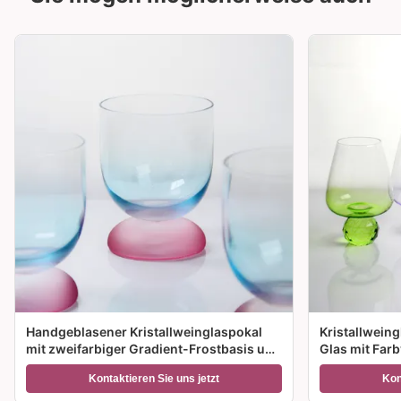
Handgeblasener Kristallweinglaspokal
Kristallwein
mit zweifarbiger Gradient-Frostbasis und
Glas mit Far
300 ml Kapazität für Weincocktails und
Größenoption
Kontaktieren Sie uns jetzt
Kon
Wohnkultur
Geschenke