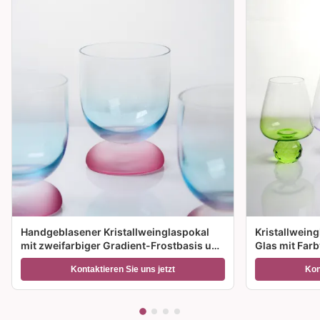
Handgeblasener Kristallweinglaspokal
Kristallwein
mit zweifarbiger Gradient-Frostbasis und
Glas mit Far
300 ml Kapazität für Weincocktails und
Größenoption
Kontaktieren Sie uns jetzt
Kon
Wohnkultur
Geschenke