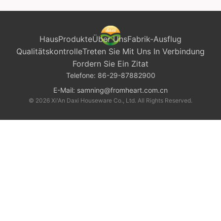
Haus
Produkte
Über Uns
Fabrik-Ausflug
Qualitätskontrolle
Treten Sie Mit Uns In Verbindung
Fordern Sie Ein Zitat
Telefone:
86-29-87882900
E-Mail:
samning@fromheart.com.cn
© 2026 Xi'An Daxi Houseware Co., Ltd. All Rights Reserved.