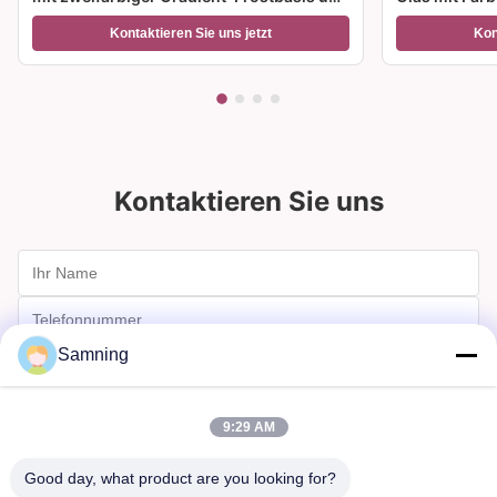
300 ml Kapazität für Weincocktails und
Größenoption
Kontaktieren Sie uns jetzt
Kon
Wohnkultur
Geschenke
Kontaktieren Sie uns
Samning
9:29 AM
Good day, what product are you looking for?