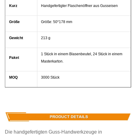
Kurz
Handgefertigter Flaschenöffner aus Gusseisen
Größe
Größe: 50*178 mm
Gewicht
213 g
1 Stück in einem Blasenbeutel, 24 Stück in einem
Paket
Masterkarton.
MOQ
3000 Stück
Vorlaufzeit
45 Tage nach Erhalt der Kaution.
Unsere Firma und Fabrik bemühen sich sehr um die
Qualitätskontrolle. Wir liefern hochwertige Glaswaren zu einem
Die handgefertigten Guss-Handwerkzeuge in
günstigen Preis.Wir möchten mit unseren Freunden und