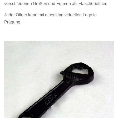
verschiedenen Größen und Formen als Flaschenöffner.
Geschäftspartnern aus der ganzen Welt zusammenarbeiten..
Jeder Öffner kann mit einem individuellen Logo in
Prägung.