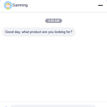
Glasplatzteller
Samning
Kristall Cocktailgläser
3:55 AM
Tumbler-Trinkgläser
Good day, what product are you looking for?
Gusseisenhandwerk
Vorratsgläser aus Glas
Haus
Produkte
Über Uns
Fabrik-Ausflug
Qualitätskontrolle
Treten Sie Mit Uns In Verbindung
Fordern Sie Ein Zitat
Telefone:
86-29-87882900
E-Mail:
samning@fromheart.com.cn