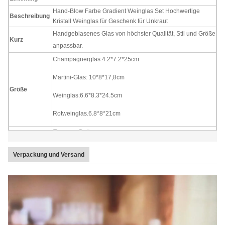
Hand-Blow Farbe Gradient Weinglas Set Hochwertige
Beschreibung
Kristall Weinglas für Geschenk für Unkraut
Handgeblasenes Glas von höchster Qualität, Stil und Größe
Kurz
anpassbar.
Champagnerglas:4.2*7.2*25cm
Martini-Glas: 10*8*17,8cm
Größe
Weinglas:6.6*8.3*24.5cm
Rotweinglas.6.8*8*21cm
Rosa&Grün
Farbe
Vier Stück in einem Innenkarton, 24 Stück in einem
Paket
Verpackung und Versand
Masterkarton.
MOQ
2400 Stück
Vorlaufzeit
45 Tage
Unsere Firma und Fabrik bemühen sich sehr um die Qualitätskontrolle.