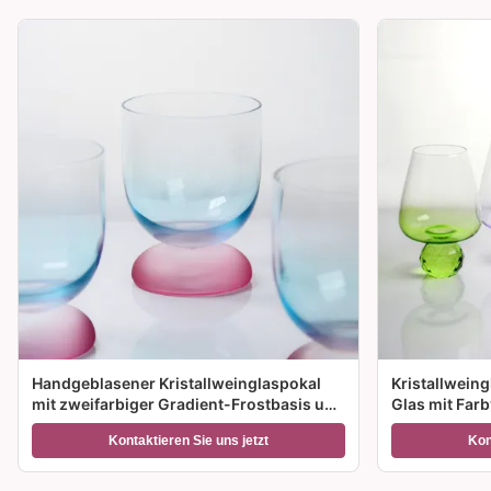
Handgeblasener Kristallweinglaspokal
Kristallwein
mit zweifarbiger Gradient-Frostbasis und
Glas mit Far
300 ml Kapazität für Weincocktails und
Größenoption
Kontaktieren Sie uns jetzt
Kon
Wohnkultur
Geschenke