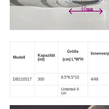
Größe
Innenver
Kapazität
Modell
(ml)
(cm) L*W*H
8.5*8.5*10
DB210517
300
4/48
Unterteil 4
cm