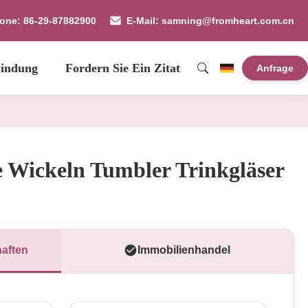
fone: 86-29-87882900
E-Mail: samning@fromheart.com.cn
bindung
Fordern Sie Ein Zitat
Anfrage
e Wickeln Tumbler Trinkgläser
aften
Immobilienhandel