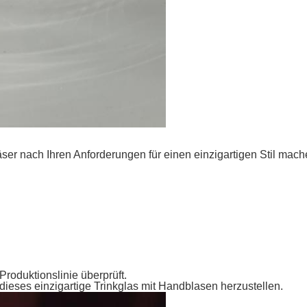
er nach Ihren Anforderungen für einen einzigartigen Stil mac
oduktionslinie überprüft.
ieses einzigartige Trinkglas mit Handblasen herzustellen.