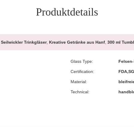
Produktdetails
Seilwickler Trinkgläser
,
Kreative Getränke aus Hanf
,
300 ml Tumbl
Glass Type:
Felsen-
Certification:
FDA,S
Material:
bleifrei
Technical:
handbl