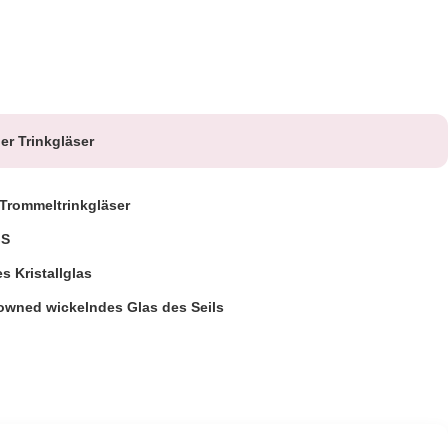
er Trinkgläser
Trommeltrinkgläser
GS
es Kristallglas
owned wickelndes Glas des Seils