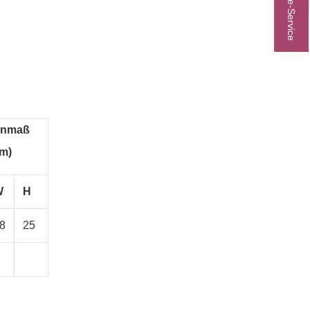
Online-Service
onmaß
cm)
W
H
8
25