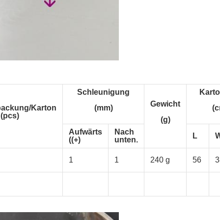
Schleunigung
Kart
Gewicht
packung/Karton
(mm)
(
(pcs)
(g)
Aufwärts
Nach
L
((+)
unten.
1
1
240 g
56
3