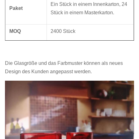
Ein Stück in einem Innenkarton, 24
Paket
Stück in einem Masterkarton.
MOQ
2400 Stück
Vorlaufzeit
45 Tage
Die Glasgröße und das Farbmuster können als neues
Design des Kunden angepasst werden.
Unsere Firma und Fabrik bemühen sich sehr um
die Qualitätskontrolle. Wir liefern hochwertige
Glaswaren zu einem günstigen Preis.Wir möchten
mit unseren Freunden und Geschäftspartnern aus
der ganzen Welt zusammenarbeiten..