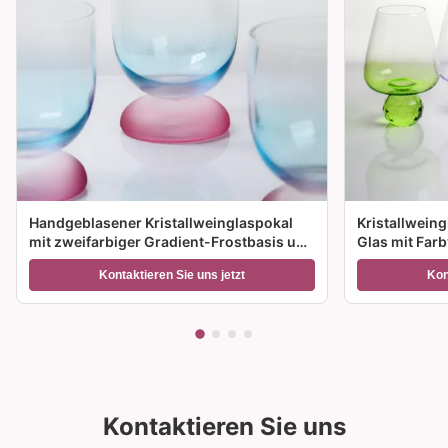
Handgeblasener Kristallweinglaspokal
Kristallwein
mit zweifarbiger Gradient-Frostbasis und
Glas mit Far
300 ml Kapazität für Weincocktails und
Größenoption
Kontaktieren Sie uns jetzt
Kon
Wohnkultur
Geschenke
Kontaktieren Sie uns