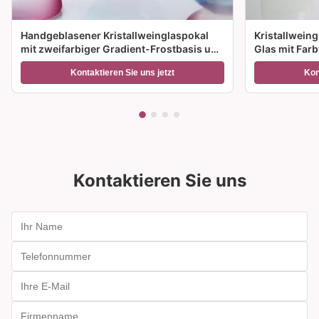
Handgeblasener Kristallweinglaspokal
Kristallwein
mit zweifarbiger Gradient-Frostbasis und
Glas mit Far
300 ml Kapazität für Weincocktails und
Größenoption
Kontaktieren Sie uns jetzt
Kon
Wohnkultur
Geschenke
Kontaktieren Sie uns