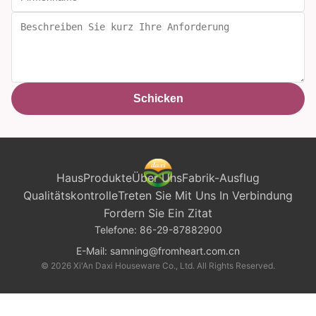
Schicken
Haus
Produkte
Über Uns
Fabrik-Ausflug
Qualitätskontrolle
Treten Sie Mit Uns In Verbindung
Fordern Sie Ein Zitat
Telefone:
86-29-87882900
E-Mail:
samning@fromheart.com.cn
© 2026 Xi'An Daxi Houseware Co., Ltd. All Rights Reserved.