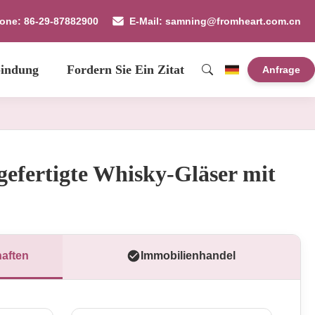
fone: 86-29-87882900
E-Mail: samning@fromheart.com.cn
bindung
Fordern Sie Ein Zitat
Anfrage
gefertigte Whisky-Gläser mit
aften
Immobilienhandel