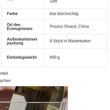
Griff
Farbe
klar durchsichtig
Ort des
Provinz Shanxi, China
Erzeugnisses
Außenkartonver
6 Stück in Masterkarton
packung
Einheitsgewicht
800 g
usted
machen