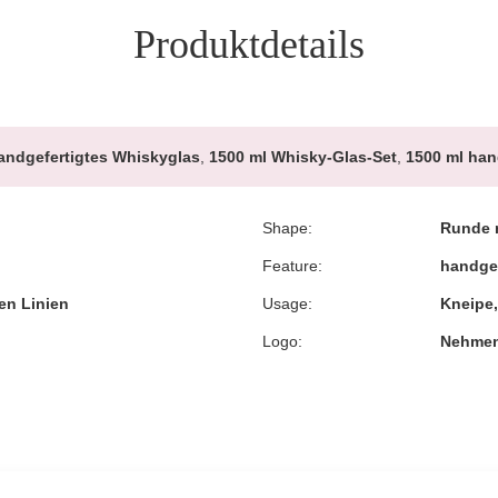
Produktdetails
ndgefertigtes Whiskyglas
,
1500 ml Whisky-Glas-Set
,
1500 ml han
Shape:
Runde m
Feature:
handgem
en Linien
Usage:
Kneipe,
Logo:
Nehmen